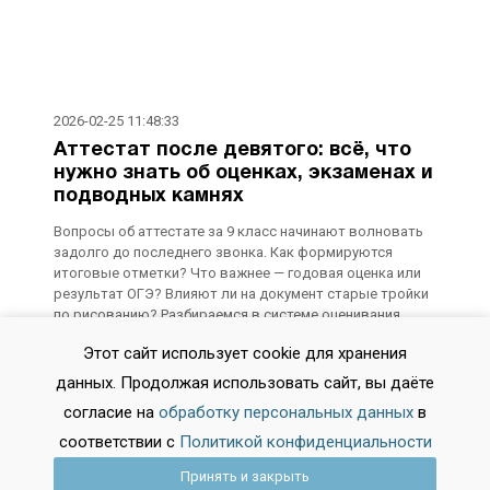
2026-02-25 11:48:33
Аттестат после девятого: всё, что
нужно знать об оценках, экзаменах и
подводных камнях
Вопросы об аттестате за 9 класс начинают волновать
задолго до последнего звонка. Как формируются
итоговые отметки? Что важнее — годовая оценка или
результат ОГЭ? Влияют ли на документ старые тройки
по рисованию? Разбираемся в системе оценивания,
опираясь на актуальные нормативные документы и
Этот сайт использует cookie для хранения
реальную практику школ.
данных. Продолжая использовать сайт, вы даёте
согласие на
обработку персональных данных
в
2026-02-18 11:54:25
соответствии с
Политикой конфиденциальности
Из колледжа в университет: новая
реальность поступления-2026. Что
Принять и закрыть